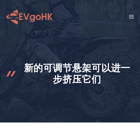
跳
至
菜
内
容
单
新的可调节悬架可以进一
步挤压它们