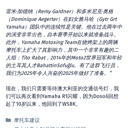
雷米·加德纳（Remy Gardner）和多米尼克·奥格
（Dominique Aegerter）在妇女雅马哈（Gytr Grt
Yamaha）团队中的连续性是关键。他在过去两年中
的演变非常出色，自本赛季开始以来就准备战斗。
此外，Yamaha Motoxing Team在烧烤架上的两辆
摩托车上扩大了其影响力，其中一个非常有趣的二
人组：Tito Rabat，2014年的Moto2世界冠军和年轻
的土耳其人才BahattinSofuğlu。有了这群飞行员，
我们为2025年令人兴奋的2025年做好了准备。”
现在，我们只需要等待澳大利亚的交通信号灯，我
们可以再次看到Yamaha R1闪耀，因为Dosoli回想
起了10岁以来，他回到了WSBK。
分
摩托车建议
类