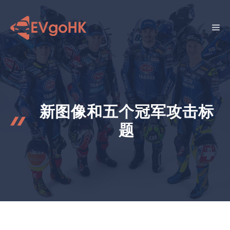
跳
至
菜
内
容
单
新图像和五个冠军攻击标
题