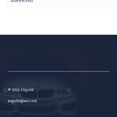
2026年8月8日
© 2024 EVgoHK
evgohk@aol.com