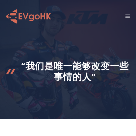
跳
至
菜
内
容
单
“我们是唯一能够改变一些
事情的人”