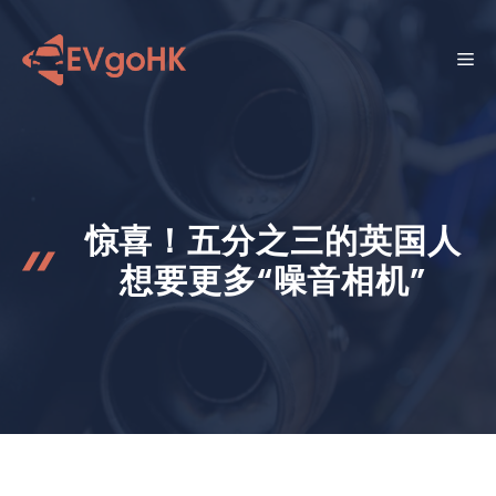
跳
至
菜
内
容
单
惊喜！五分之三的英国人
想要更多“噪音相机”