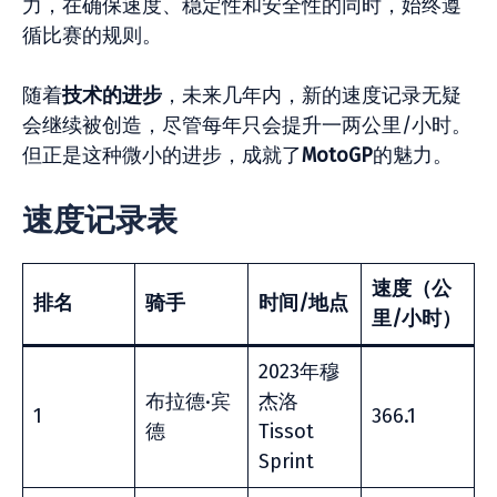
力，在确保速度、稳定性和安全性的同时，始终遵
循比赛的规则。
随着
技
术的进步
，未来几年内，新的速度记录无疑
会继续被创造，尽管每年只会提升一两公里/小时。
但正是这种微小的进步，成就了
MotoGP
的魅力。
速度记录表
速度（公
排名
骑
手
时间
/
地点
里
/
小
时
）
2023年穆
布拉德·宾
杰洛
1
366.1
德
Tissot
Sprint