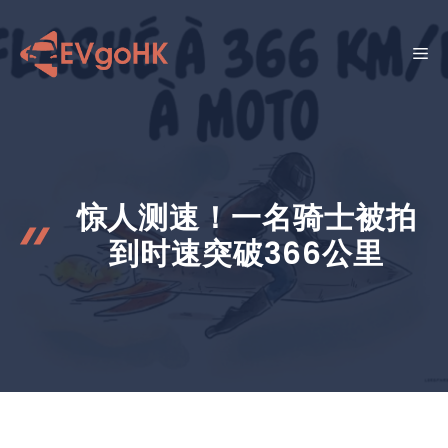
跳
至
菜
内
容
单
惊人测速！一名骑士被拍
到时速突破366公里