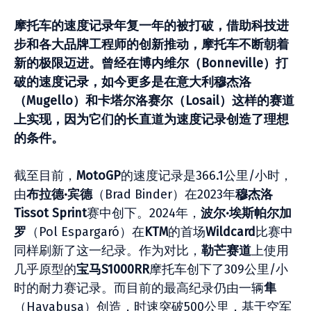
摩托车的速度记录年复一年的被打破，借助科技进
步和各大品牌工程师的创新推动，摩托车不断朝着
新的极限迈进。曾经在博内维尔（Bonneville）打
破的速度记录，如今更多是在意大利穆杰洛
（Mugello）和卡塔尔洛赛尔（Losail）这样的赛道
上实现，因为它们的长直道为速度记录创造了理想
的条件。
截至目前，
MotoGP
的速度记录是366.1公里/小时，
由
布拉德
·
宾德
（Brad Binder）在2023年
穆杰洛
Tissot Sprint
赛中创下。2024年，
波
尔
·
埃斯帕
尔加
罗
（Pol Espargaró）在
KTM
的首场
Wildcard
比赛中
同样刷新了这一纪录。作为对比，
勒芒
赛道
上使用
几乎原型的
宝
马
S1000RR
摩托车创下了309公里/小
时的耐力赛记录。而目前的最高纪录仍由一辆
隼
（Hayabusa）创造，时速突破500公里，基于空军