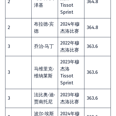
2
364.8
泽基
Tissot
Sprint
布拉德·宾
2024年穆
2
364.8
德
杰洛比赛
2022年穆
3
乔治·马丁
363.6
杰洛比赛
2023年穆
马维里克·
杰洛
3
363.6
维纳莱斯
Tissot
Sprint
法比奥·迪·
2023年穆
3
363.6
贾南托尼
杰洛比赛
波尔·埃斯
2024年穆