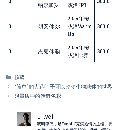
3
363.6
帕尔加罗
杰洛FP1
2024年穆
3
胡安·米尔
杰洛Warm
363.6
Up
2024年穆
3
杰克·米勒
363.6
杰洛比赛
分
趋势
类
“简单”的人造叶子可以改变生物载体的世界
限量版中的传奇色彩
Li Wei
我叫李伟，是EVgoHK充满热情的主编。拥