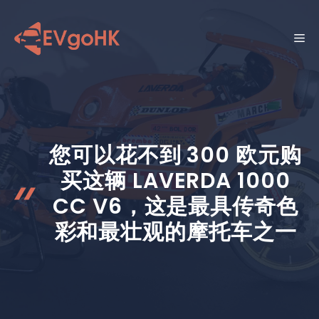
跳
至
菜
内
容
单
您可以花不到 300 欧元购
买这辆 LAVERDA 1000
CC V6，这是最具传奇色
彩和最壮观的摩托车之一