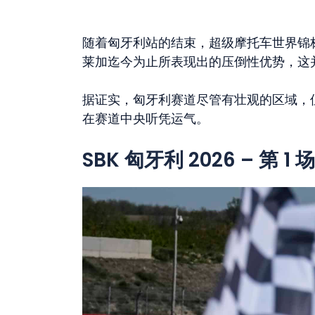
随着匈牙利站的结束，超级摩托车世界锦
莱加迄今为止所表现出的压倒性优势，这
据证实，匈牙利赛道尽管有壮观的区域，
在赛道中央听凭运气。
SBK 匈牙利 2026 – 第 