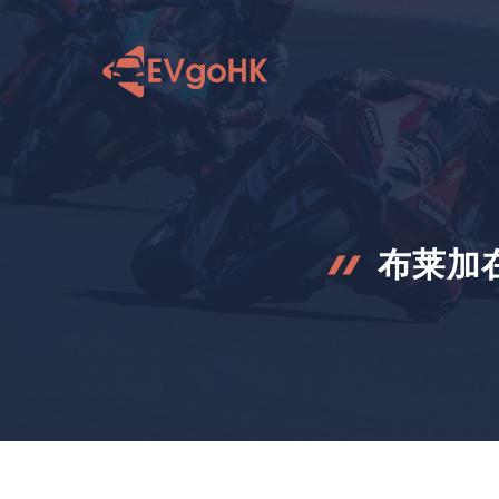
跳
至
内
容
布莱加