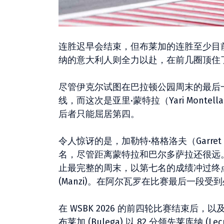
连胜迟早会结束，但布莱加的连胜至少目
纳的意大利人则全力以赴，在前几圈顶住
尽管伊克尔试图在巴拉顿公园周末的最后
线，而这次是亚里·蒙特拉（Yari Montel
后者只能屈居第四。
令人惊讶的是，加勒特·格格洛夫（Garret 
名，尽管距离蒙特拉和巴尔多萨拉还很远。阿尔贝
止最完整的周末，以第七名的成绩冲过终点线，领先
(Manzi)。在阿尔瓦罗在比赛最后一
在 WSBK 2026 的前四轮比赛结束
布莱加 (Bulega) 以 82 分领先莱库纳 (L