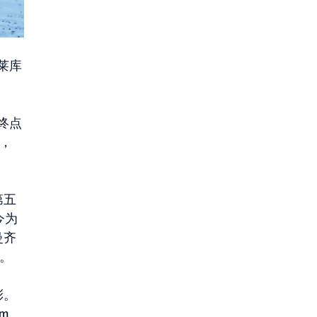
莱库
终点
锋，
第五
今为
曼齐
名。
彩。
am