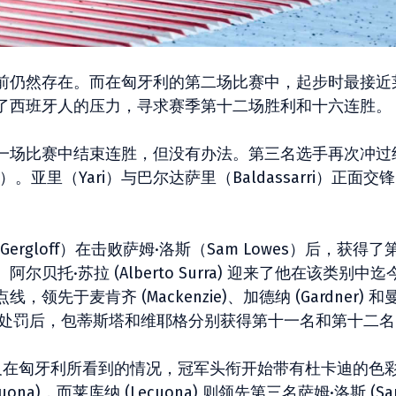
前仍然存在。而在匈牙利的第二场比赛中，起步时最接近
了西班牙人的压力，寻求赛季第十二场胜利和十六连胜。
一场比赛中结束连胜，但没有办法。第三名选手再次冲过
la）。亚里（Yari）与巴尔达萨里（Baldassarri）正面交
Gergloff）在击败萨姆·洛斯（Sam Lowes）后，获得了
托·苏拉 (Alberto Surra) 迎来了他在该类别中迄
于麦肯齐 (Mackenzie)、加德纳 (Gardner) 和
段受到处罚后，包蒂斯塔和维耶格分别获得第十一名和第十二
后，以及在匈牙利所看到的情况，冠军头衔开始带有杜卡迪的色
ecuona)，而莱库纳 (Lecuona) 则领先第三名萨姆·洛斯 (S