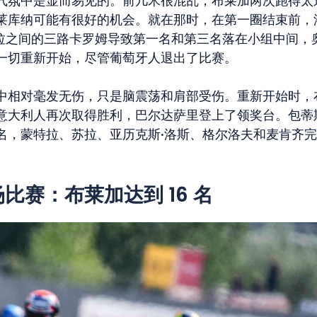
气氛中是显而易见的。前几米很混乱，布莱加两次跑得太
莱库纳可能有很好的机会。就在那时，在第一圈结束前，
维拉之间的三路卡罗姆导致第一名和第三名落在小组中间，
一切重新开始，尽管葡萄牙人退出了比赛。
中相对毫发无伤，只是脑震荡和肩部受伤。重新开始时，
意大利人再次取得胜利，巴尔达萨里登上了领奖台。包蒂
名，蒙特拉、苏拉、亚历克斯·洛斯、格尔洛夫和麦肯齐
3 场比赛：布莱加达到 16 名