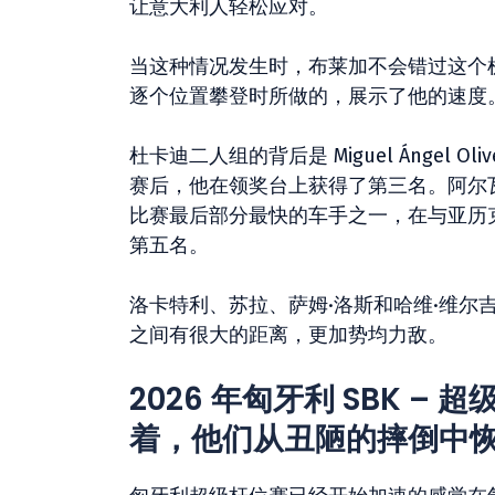
让意大利人轻松应对。
当这种情况发生时，布莱加不会错过这个
逐个位置攀登时所做的，展示了他的速度
杜卡迪二人组的背后是 Miguel Ángel 
赛后，他在领奖台上获得了第三名。阿尔瓦罗·包蒂
比赛最后部分最快的车手之一，在与亚历克斯·
第五名。
洛卡特利、苏拉、萨姆·洛斯和哈维·维
之间有很大的距离，更加势均力敌。
2026 年匈牙利 SBK 
着，他们从丑陋的摔倒中