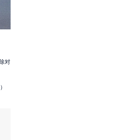
消除对
米）