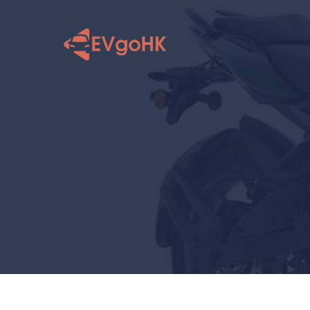
跳
至
内
容