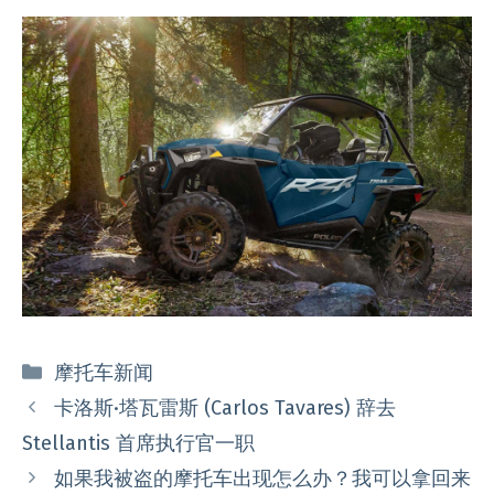
分
摩托车新闻
类
卡洛斯·塔瓦雷斯 (Carlos Tavares) 辞去
Stellantis 首席执行官一职
如果我被盗的摩托车出现怎么办？我可以拿回来