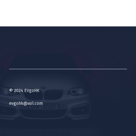
© 2024 EVgoHK
evgohk@aol.com