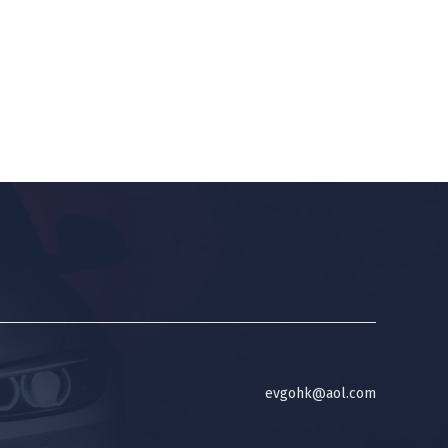
evgohk@aol.com