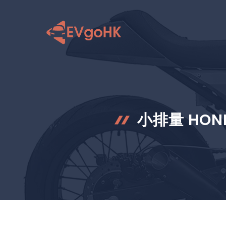
跳
至
内
容
小排量 HON