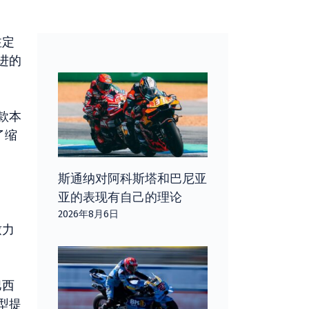
注定
进的
款本
了缩
斯通纳对阿科斯塔和巴尼亚
亚的表现有自己的理论
2026年8月6日
致力
巴西
型提