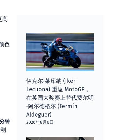
更高
颜色
。
伊克尔·莱库纳 (Iker
Lecuona) 重返 MotoGP，
在英国大奖赛上替代费尔明
·阿尔德格尔 (Fermín
Aldeguer)
/分钟
2026年8月6日
转刚