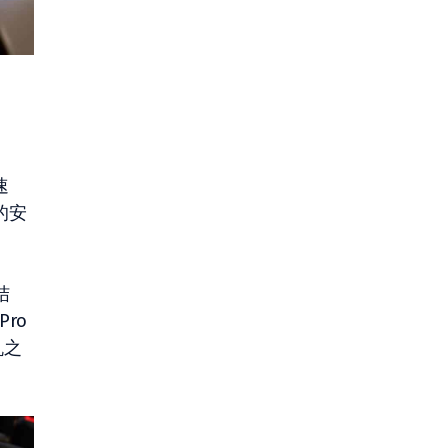
速
的安
结
ro
机之