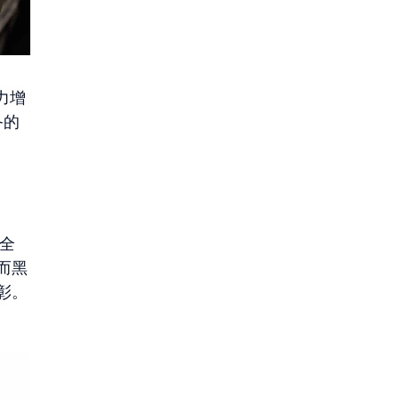
能力增
备的
有全
，而黑
彰。