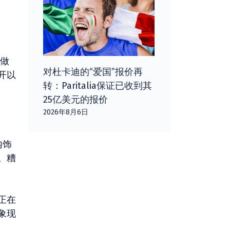
做
对杜卡迪的“爱国”报价再
开以
转：Paritalia保证已收到其
25亿美元的报价
2026年8月6日
内饰
。糟
正在
象现