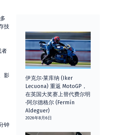
多
存技
或者
、影
伊克尔·莱库纳 (Iker
Lecuona) 重返 MotoGP，
在英国大奖赛上替代费尔明
·阿尔德格尔 (Fermín
Aldeguer)
2026年8月6日
分钟