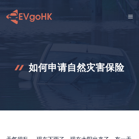
跳
至
菜
内
容
单
如何申请自然灾害保险