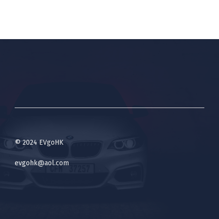
© 2024 EVgoHK
evgohk@aol.com