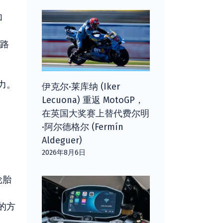
加
路
力。
伊克尔·莱库纳 (Iker
Lecuona) 重返 MotoGP，
在英国大奖赛上替代费尔明
·阿尔德格尔 (Fermín
Aldeguer)
2026年8月6日
轮胎
的方