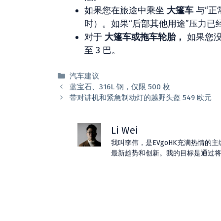
如果您在旅途中乘坐
大篷车
与“正
时）。如果“后部其他用途”压力已经
对于
大篷车或拖车轮胎，
如果您没
至 3 巴。
分
汽车建议
类
蓝宝石、316L 钢，仅限 500 枚
带对讲机和紧急制动灯的越野头盔 549 欧元
Li Wei
我叫李伟，是EVgoHK充满热情
最新趋势和创新。我的目标是通过