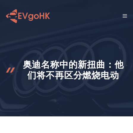
跳
至
菜
内
容
单
奥迪名称中的新扭曲：他
们将不再区分燃烧电动