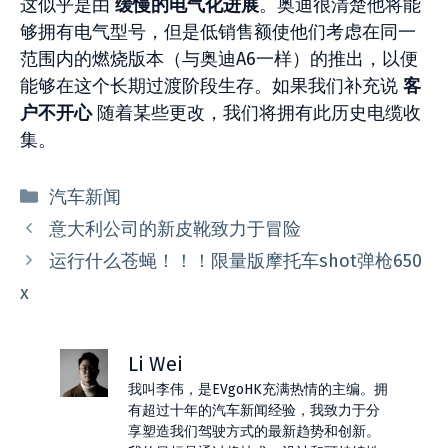
这似乎是由
缓慢的电气化进展
。奥迪很清楚他将能
够拥有电气型号，但是低销售额使他们考虑在同一
范围内的燃烧版本（与奥迪A6一样）的推出，以便
能够在这个长期过渡阶段生存。如果我们补充说
客
户不开心
随着某些更改，我们将拥有此历史电缆收
集。
分
汽车新闻
类
意大利公司的新皮靴致力于冒险
运行什么苍蝇！！！限量版摩托车shot弹枪650
x
Li Wei
我叫李伟，是EVgoHK充满热情的主编。拥
有超过十年的汽车新闻经验，我致力于分
享塑造我们驾驶方式的最新趋势和创新。