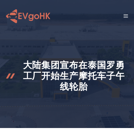
跳
至
菜
内
容
单
大陆集团宣布在泰国罗勇
工厂开始生产摩托车子午
线轮胎