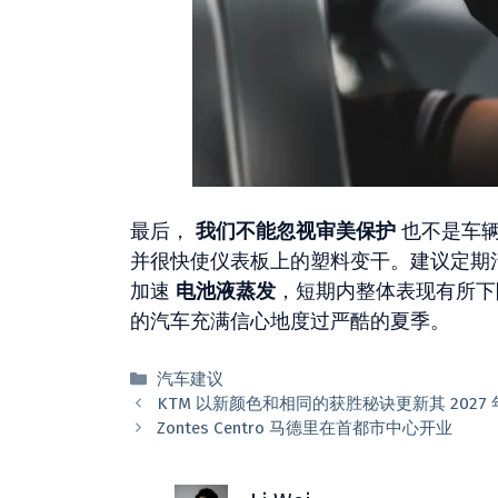
最后，
我们不能忽视审美保护
也不是车辆
并很快使仪表板上的塑料变干。建议定期
加速
电池液蒸发
，短期内整体表现有所下
的汽车充满信心地度过严酷的夏季。
分
汽车建议
类
KTM 以新颜色和相同的获胜秘诀更新其 2027 年 
Zontes Centro 马德里在首都市中心开业