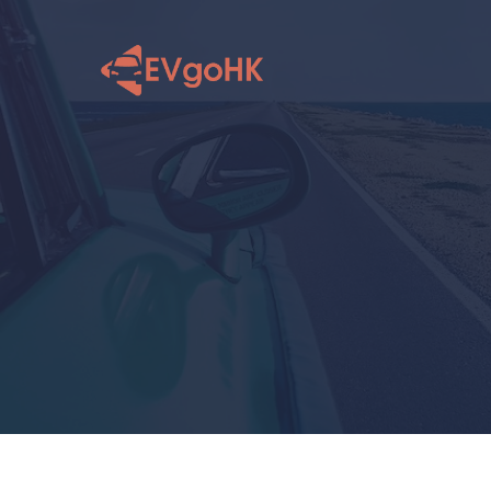
跳
至
内
容