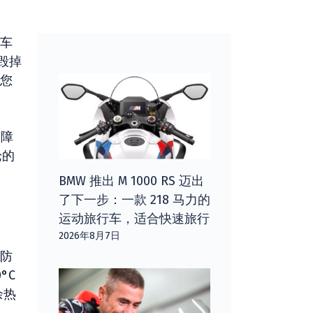
车
毁掉
您
故障
论的
BMW 推出 M 1000 RS 迈出
了下一步：一款 218 马力的
运动旅行车，适合快速旅行
2026年8月7日
防
°C
余热