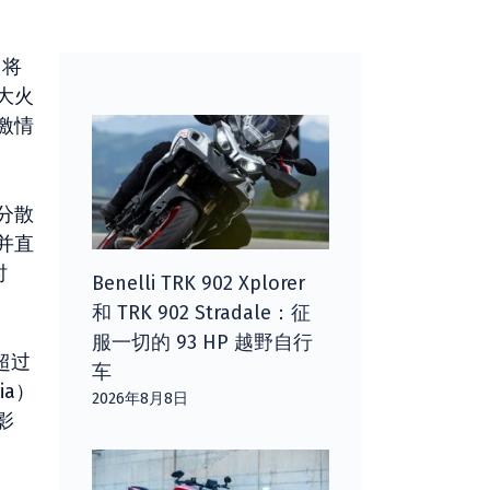
，将
大火
激情
分散
并直
时
Benelli TRK 902 Xplorer
和 TRK 902 Stradale：征
服一切的 93 HP 越野自行
超过
车
ia）
2026年8月8日
影