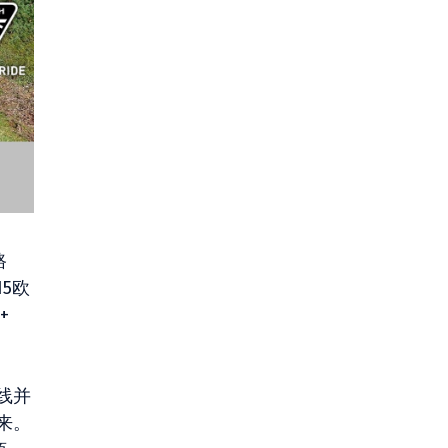
路
5欧
+
线并
来。