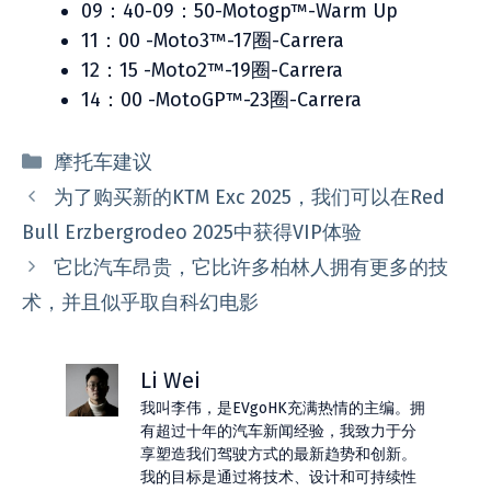
09：40-09：50-Motogp™-Warm Up
11：00 -Moto3™-17圈-Carrera
12：15 -Moto2™-19圈-Carrera
14：00 -MotoGP™-23圈-Carrera
分
摩托车建议
类
为了购买新的KTM Exc 2025，我们可以在Red
Bull Erzbergrodeo 2025中获得VIP体验
它比汽车昂贵，它比许多柏林人拥有更多的技
术，并且似乎取自科幻电影
Li Wei
我叫李伟，是EVgoHK充满热情的主编。拥
有超过十年的汽车新闻经验，我致力于分
享塑造我们驾驶方式的最新趋势和创新。
我的目标是通过将技术、设计和可持续性