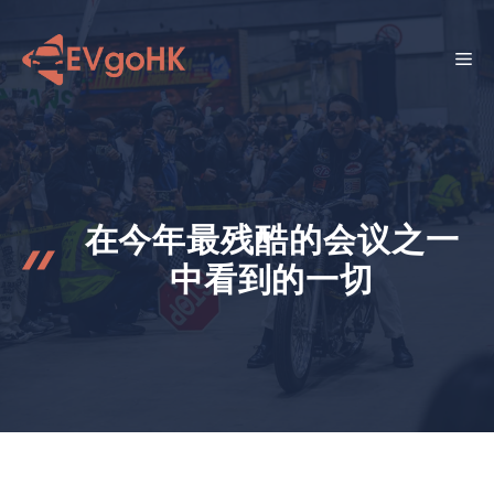
跳
至
菜
内
容
单
在今年最残酷的会议之一
中看到的一切