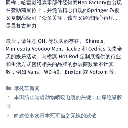
同样，哈雷戴维森零部件经销商Neo Factory也出现
在赞助商展位上，并凭借精心再现的Springer 74前
叉复制品吸引了众多关注，该车叉经过精心再现，
尽显复古魅力。
最后，请注意 OH! 等乐队的存在。 Sharels、
Minnesota Voodoo Men、Jackie 和 Cedrics 负责全
天的娱乐活动。与横滨 Hot Rod 定制展提供的行业
和生活方式密切相关的品牌的参展商数量不计其
数，例如 Vans、WD-40、Brixton 或 Volcom 等。
分
摩托车新闻
类
本田防止啮齿动物啃咬电缆的关键：止痒绝缘胶
带
向这位多次日本冠军当之无愧的致敬