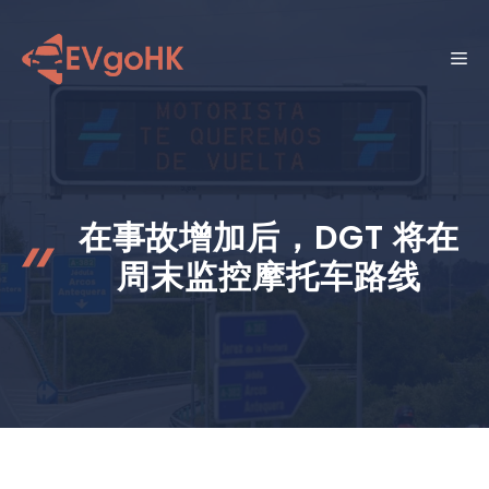
跳
至
菜
内
容
单
在事故增加后，DGT 将在
周末监控摩托车路线