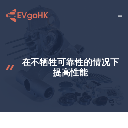
跳
至
菜
内
容
单
在不牺牲可靠性的情况下
提高性能