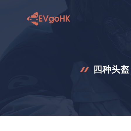
跳
至
内
容
四种头盔，