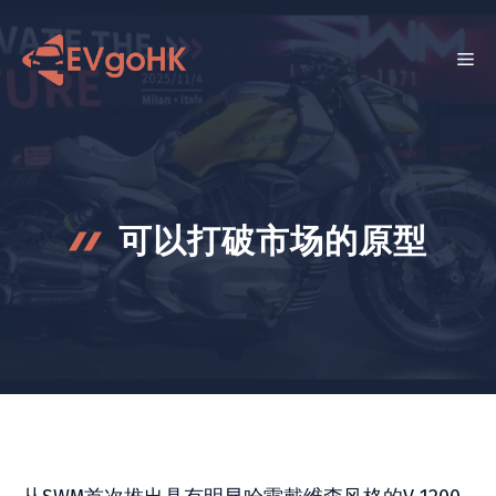
跳
至
菜
内
容
单
可以打破市场的原型