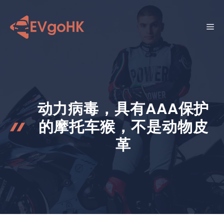
跳
至
菜
内
容
单
动力病毒，具有AAA保护
的摩托车猴，不是动物皮
革