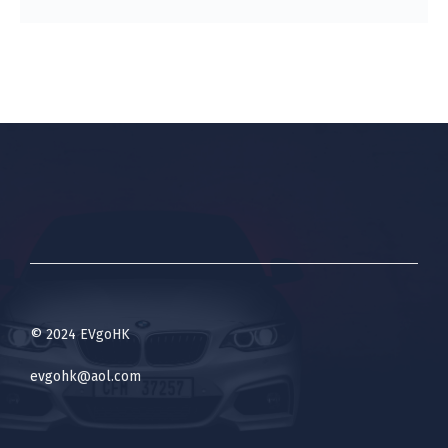
© 2024 EVgoHK
evgohk@aol.com