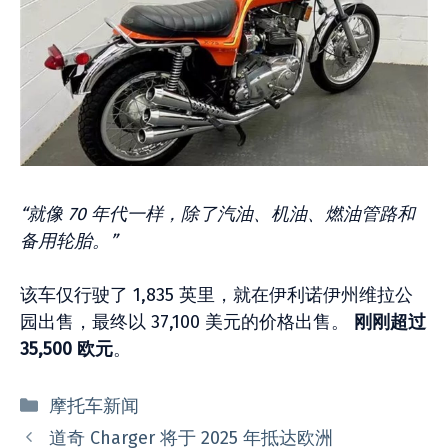
“就像 70 年代一样，除了汽油、机油、燃油管路和
备用轮胎。”
该车仅行驶了 1,835 英里，就在伊利诺伊州维拉公
园出售，最终以 37,100 美元的价格出售。
刚刚超过
35,500 欧元
。
分
摩托车新闻
类
道奇 Charger 将于 2025 年抵达欧洲