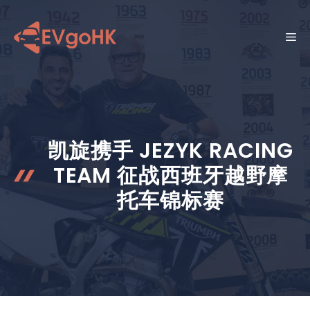
跳
至
菜
内
容
单
凯旋携手 JEZYK RACING
TEAM 征战西班牙越野摩
托车锦标赛