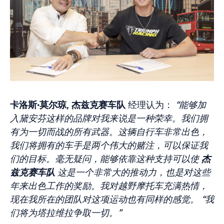
卡洛斯·莫尔琼
,
杰兹克赛车队
经理认为：
“能够加
入黛安芬这样的品牌对我来说是一种荣幸。我们拥
有为一切而战的所有武器。这辆自行车非常出色，
我们将拥有的车手是两个伟大的赌注，可以保证我
们的目标。毫无疑问，能够依靠这种支持可以使
杰
兹克赛车队
这是一个非常大的推动力，也是对这些
年来出色工作的奖励。我对越野摩托车充满热情，
现在我所在的团队对这项运动也有同样的感觉。 “我
们将为塔拉维拉争取一切。”