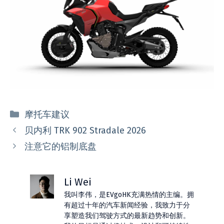
分
摩托车建议
类
贝内利 TRK 902 Stradale 2026
注意它的铝制底盘
Li Wei
我叫李伟，是EVgoHK充满热情的主编。拥
有超过十年的汽车新闻经验，我致力于分
享塑造我们驾驶方式的最新趋势和创新。