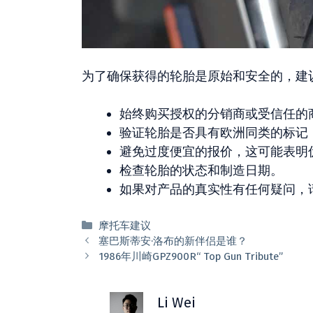
为了确保获得的轮胎是原始和安全的，建
始终购买授权的分销商或受信任的
验证轮胎是否具有欧洲同类的标记（摩
避免过度便宜的报价，这可能表明
检查轮胎的状态和制造日期。
如果对产品的真实性有任何疑问，
分
摩托车建议
类
塞巴斯蒂安·洛布的新伴侣是谁？
1986年川崎GPZ900R“ Top Gun Tribute”
Li Wei