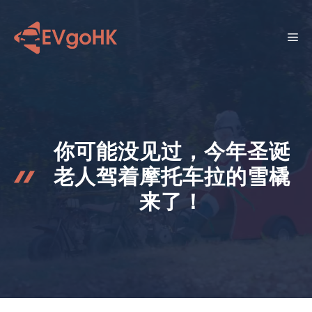
跳
至
菜
内
容
单
你可能没见过，今年圣诞
老人驾着摩托车拉的雪橇
来了！