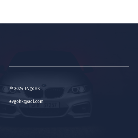
© 2024 EVgoHK
evgohk@aol.com