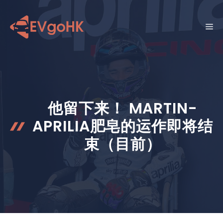
跳
至
菜
内
容
单
他留下来！ MARTIN-
APRILIA肥皂的运作即将结
束（目前）