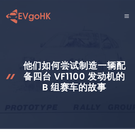
跳
至
菜
内
容
单
他们如何尝试制造一辆配
备四台 VF1100 发动机的
B 组赛车的故事