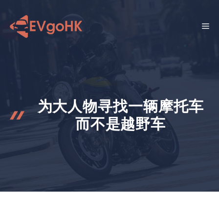
跳
至
菜
内
容
单
为大人物寻找一辆摩托车
而不是越野车