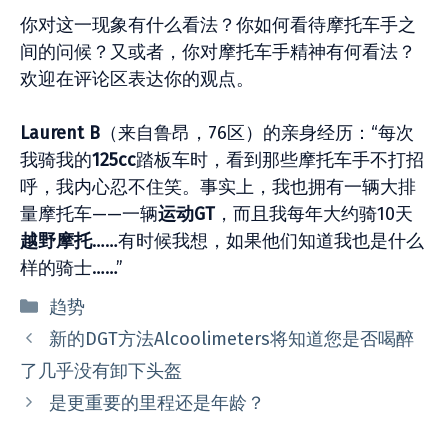
你对这一现象有什么看法？你如何看待摩托车手之
间的问候？又或者，你对摩托车手精神有何看法？
欢迎在评论区表达你的观点。
Laurent B
（来自鲁昂，76区）的亲身经历：“每次
我骑我的
125cc
踏板车时，看到那些摩托车手不打招
呼，我内心忍不住笑。事实上，我也拥有一辆大排
量摩托车——一辆
运
动
GT
，而且我每年大约骑10天
越野摩托
……有时候我想，如果他们知道我也是什么
样的骑士……”
分
趋势
类
新的DGT方法Alcoolimeters将知道您是否喝醉
了几乎没有卸下头盔
是更重要的里程还是年龄？