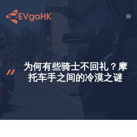
跳
至
菜
内
容
单
为何有些骑士不回礼？摩
托车手之间的冷漠之谜