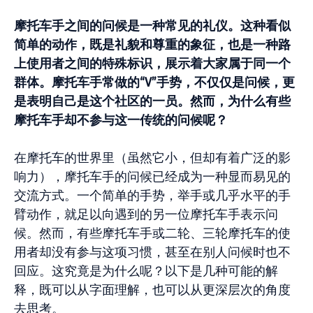
摩托
车
手之
间
的
问
候
是一种常
见
的礼
仪
。
这
种看似
简单
的
动
作，既是礼貌和尊重的象征，也是一种路
上使用者之
间
的特殊
标识
，展示着大家属于同一个
群体。摩托
车
手常做的
“V”
手
势
，不
仅仅
是
问
候，更
是表明自己是
这
个社区的一
员
。然而，
为
什么有些
摩托
车
手却不参与
这
一
传统
的
问
候呢？
在摩托车的世界里（虽然它小，但却有着广泛的影
响力），摩托车手的问候已经成为一种显而易见的
交流方式。一个简单的手势，举手或几乎水平的手
臂动作，就足以向遇到的另一位摩托车手表示问
候。然而，有些摩托车手或二轮、三轮摩托车的使
用者却没有参与这项习惯，甚至在别人问候时也不
回应。这究竟是为什么呢？以下是几种可能的解
释，既可以从字面理解，也可以从更深层次的角度
去思考。