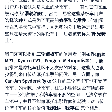
（汽车驾照）的驾驶员驾驶的踏板车。这些踏板车
用户并不被认为是真正的摩托车手——有时它们甚至
被戏称为“
滑轮浴缸
”。然而，尽管这些踏板车用户
选择这种方式是为了更高的
效率
和
实用性
，他们常
年在恶劣天气中骑行，且累积的公里数远远超过那
些只在晴天骑行的摩托车手，后者被戏称为“
阳光骑
士
”。
我们还可以提到
三
轮踏板车
的使用者（例如
Piaggio
MP3
、
Kymco CV3
、
Peugeot Metropolis
等），他
们常常是摩托车社区不太友好的对象。这些人也很
少得到来自传统摩托车手的问候。另一方面，像
Can-Am Spyder
或
Ryker
这样的三轮摩托车也不受摩
托车手的青睐。摩托车手往往不理解这些车辆的存
在——它们占据了和
汽
车
差不多的空间，无法穿梭在
车流中，并且不能像摩托车那样倾斜驾驶，这与传
统摩托车的核心价值“
我
倾斜，我存在
”完全相反。