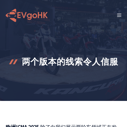
跳
至
菜
内
容
单
两个版本的线索令人信服