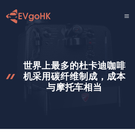
跳
至
菜
内
容
单
世界上最多的杜卡迪咖啡
机采用碳纤维制成，成本
与摩托车相当