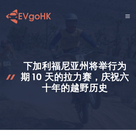
跳
至
菜
内
容
单
下加利福尼亚州将举行为
期 10 天的拉力赛，庆祝六
十年的越野历史