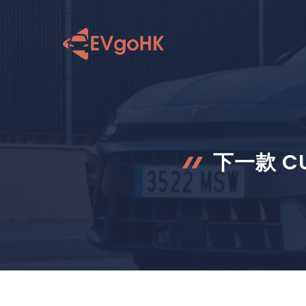
跳
至
内
容
下一款 C