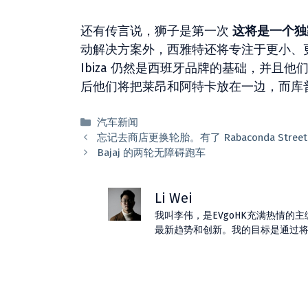
还有传言说，狮子是第一次
这将是一个独
动解决方案外，西雅特还将专注于更小、更
Ibiza 仍然是西班牙品牌的基础，并
后他们将把莱昂和阿特卡放在一边，而库
分
汽车新闻
类
忘记去商店更换轮胎。有了 Rabaconda St
Bajaj 的两轮无障碍跑车
Li Wei
我叫李伟，是EVgoHK充满热情
最新趋势和创新。我的目标是通过