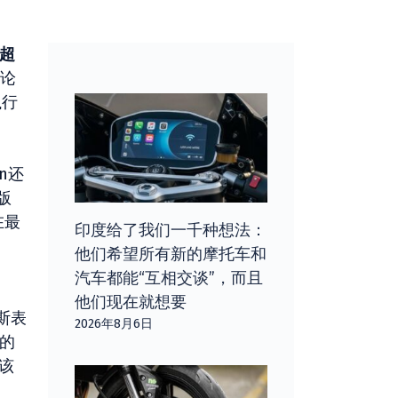
超
论
执行
n还
版
在最
印度给了我们一千种想法：
他们希望所有新的摩托车和
汽车都能“互相交谈”，而且
他们现在就想要
菲斯表
2026年8月6日
来的
该