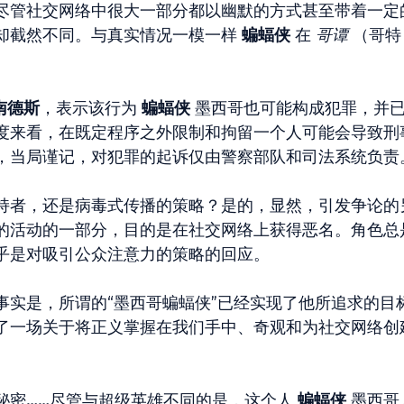
尽管社交网络中很大一部分都以幽默的方式甚至带着一定
却截然不同。与真实情况一模一样
蝙蝠侠
在
哥谭
（哥特
南德斯
，表示该行为
蝙蝠侠
墨西哥也可能构成犯罪，并
度来看，在既定程序之外限制和拘留一个人可能会导致刑
，当局谨记，对犯罪的起诉仅由警察部队和司法系统负责
持者，还是病毒式传播的策略？是的，显然，引发争论的
的活动的一部分，目的是在社交网络上获得恶名。角色总
乎是对吸引公众注意力的策略的回应。
事实是，所谓的“墨西哥蝙蝠侠”已经实现了他所追求的目
了一场关于将正义掌握在我们手中、奇观和为社交网络创
秘密……尽管与超级英雄不同的是，这个人
蝙蝠侠
墨西哥