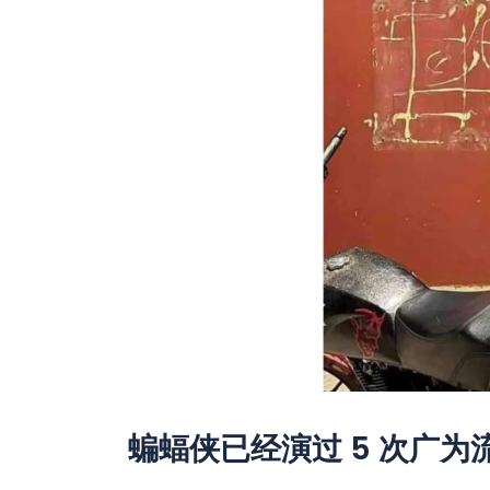
蝙蝠侠已经演过 5 次广为