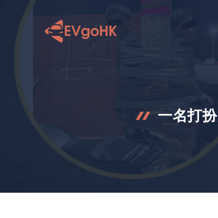
跳
至
内
容
一名打扮