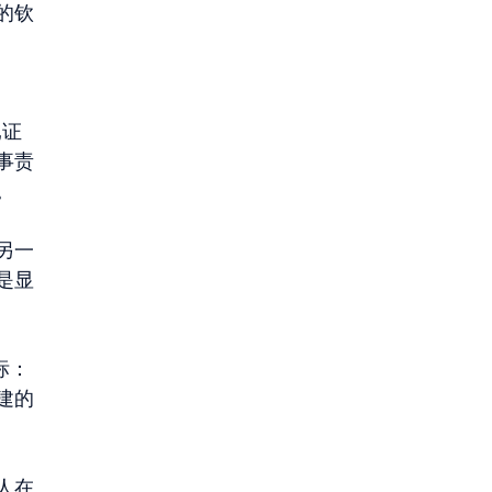
的钦
已证
事责
。
另一
是显
标：
建的
人在