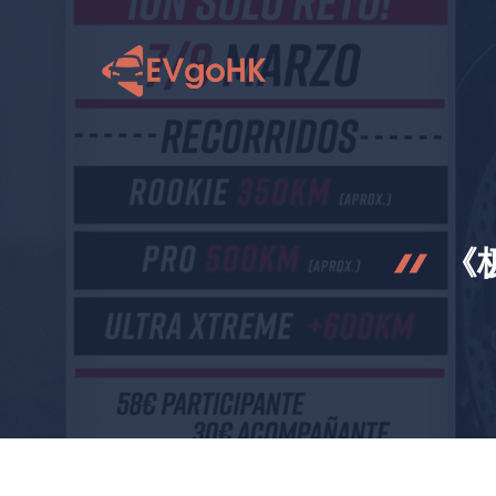
跳
至
内
容
《