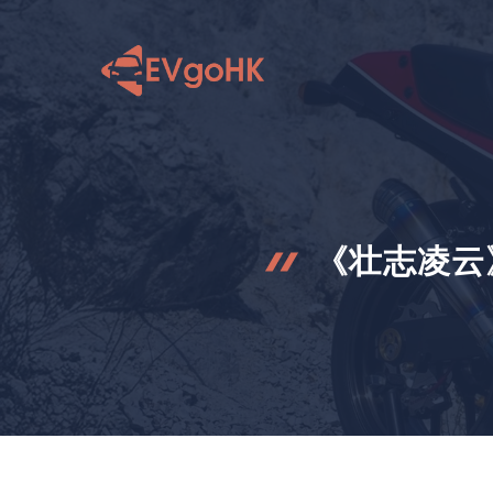
跳
至
内
容
《壮志凌云》